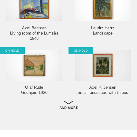
Axel Bentzen
Lauritz Hartz
Living room of the Lumsås
Landscape
1948
ON HOLD
ON HOLD
Olaf Rude
Axel P. Jensen
Gudhjem 1920
Small landscape with threes