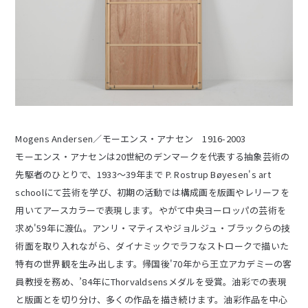
Mogens Andersen／モーエンス・アナセン 1916-2003
モーエンス・アナセンは20世紀のデンマークを代表する抽象芸術の
先駆者のひとりで、1933〜39年まで P. Rostrup Bøyesen's art
schoolにて芸術を学び、初期の活動では構成画を版画やレリーフを
用いてアースカラーで表現します。やがて中央ヨーロッパの芸術を
求め'59年に渡仏。アンリ・マティスやジョルジュ・ブラックらの技
術面を取り入れながら、ダイナミックでラフなストロークで描いた
特有の世界観を生み出します。帰国後'70年から王立アカデミーの客
員教授を務め、’84年にThorvaldsensメダルを受賞。油彩での表現
と版画とを切り分け、多くの作品を描き続けます。油彩作品を中心