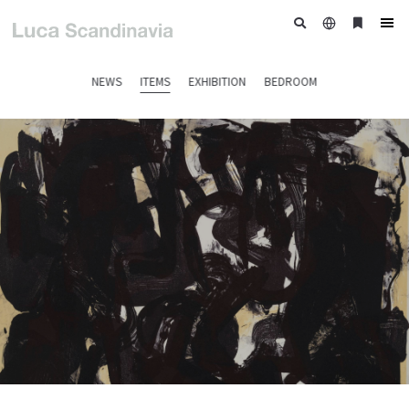
日
ブ
tog
本
ッ
nav
語
ク
NEWS
ITEMS
EXHIBITION
BEDROOM
マ
ー
ク