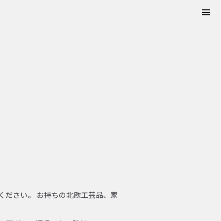
tog
navi
ください。 お持ちの北欧工芸品、家