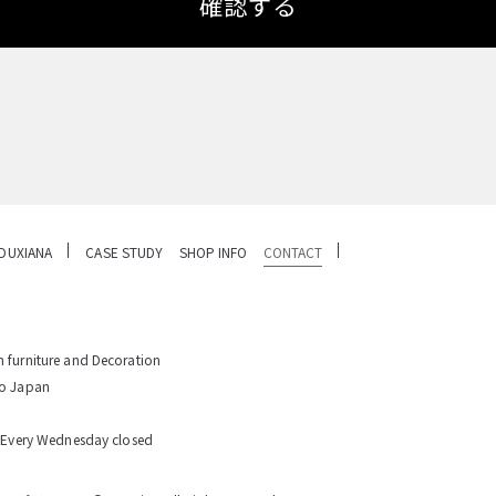
確認する
DUXIANA
CASE STUDY
SHOP INFO
CONTACT
 furniture and Decoration
yo Japan
/ Every Wednesday closed